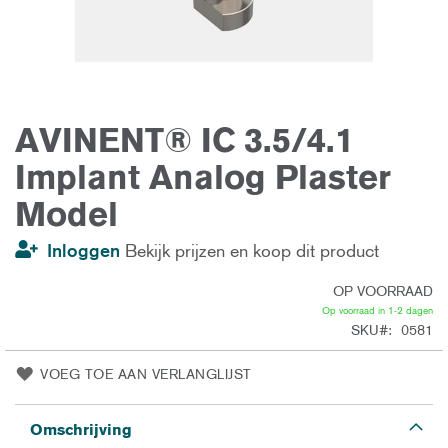
AVINENT® IC 3.5/4.1
Ga
naar
het
Implant Analog Plaster
begin
van
Model
de
afbeeldingen-
gallerij
Inloggen
Bekijk prijzen en koop dit product
OP VOORRAAD
Op voorraad in 1-2 dagen
SKU
0581
VOEG TOE AAN VERLANGLIJST
Omschrijving