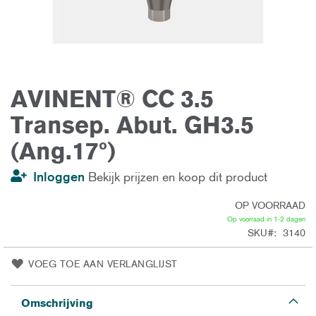
AVINENT® CC 3.5
Ga
naar
het
Transep. Abut. GH3.5
begin
van
(Ang.17º)
de
afbeeldingen-
gallerij
Inloggen
Bekijk prijzen en koop dit product
OP VOORRAAD
Op voorraad in 1-2 dagen
SKU
3140
VOEG TOE AAN VERLANGLIJST
Omschrijving