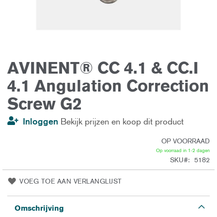
AVINENT® CC 4.1 & CC.I
Ga
naar
het
4.1 Angulation Correction
begin
van
Screw G2
de
afbeeldingen-
gallerij
Inloggen
Bekijk prijzen en koop dit product
OP VOORRAAD
Op voorraad in 1-2 dagen
SKU
5182
VOEG TOE AAN VERLANGLIJST
Omschrijving