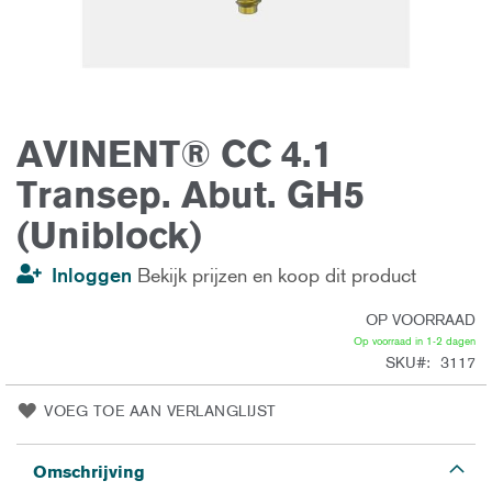
AVINENT® CC 4.1
Ga
naar
het
Transep. Abut. GH5
begin
van
(Uniblock)
de
afbeeldingen-
gallerij
Inloggen
Bekijk prijzen en koop dit product
OP VOORRAAD
Op voorraad in 1-2 dagen
SKU
3117
VOEG TOE AAN VERLANGLIJST
Omschrijving