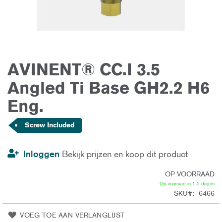
AVINENT® CC.I 3.5
Ga
naar
het
Angled Ti Base GH2.2 H6
begin
van
Eng.
de
afbeeldingen-
gallerij
Screw Included
Inloggen
Bekijk prijzen en koop dit product
OP VOORRAAD
Op voorraad in 1-2 dagen
SKU
6466
VOEG TOE AAN VERLANGLIJST