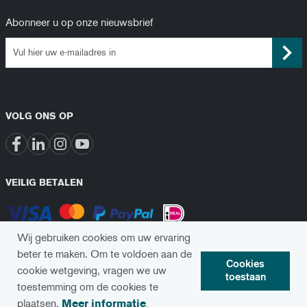
Abonneer u op onze nieuwsbrief
VOLG ONS OP
VEILIG BETALEN
Wij gebruiken cookies om uw ervaring
beter te maken.
Om te voldoen aan de
Cookies
cookie wetgeving, vragen we uw
toestaan
toestemming om de cookies te
© 2024 Implanix. Alle rechten voorbehouden
plaatsen.
Meer informatie
.