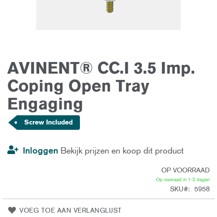
AVINENT® CC.I 3.5 Imp.
Ga
naar
het
Coping Open Tray
begin
van
Engaging
de
afbeeldingen-
gallerij
Screw Included
Inloggen
Bekijk prijzen en koop dit product
OP VOORRAAD
Op voorraad in 1-2 dagen
SKU
5958
VOEG TOE AAN VERLANGLIJST