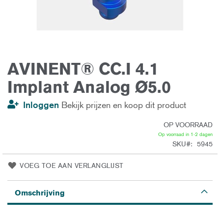
AVINENT® CC.I 4.1
Ga
naar
het
Implant Analog Ø5.0
begin
van
de
Inloggen
Bekijk prijzen en koop dit product
afbeeldingen-
gallerij
OP VOORRAAD
Op voorraad in 1-2 dagen
SKU
5945
VOEG TOE AAN VERLANGLIJST
Omschrijving