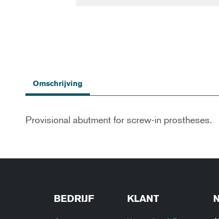
Ga
naar
Omschrijving
het
begin
van
de
Provisional abutment for screw-in prostheses.
afbeeldingen-
gallerij
BEDRIJF
KLANT