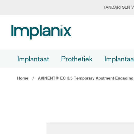
TANDARTSEN V
Ga
naar
de
inhoud
Implantaat
Prothetiek
Implantaa
Home
AVINENT® EC 3.5 Temporary Abutment Engaging
Ga
naar
het
einde
van
de