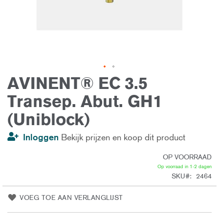
AVINENT® EC 3.5
Ga
naar
het
Transep. Abut. GH1
begin
van
(Uniblock)
de
afbeeldingen-
gallerij
Inloggen
Bekijk prijzen en koop dit product
OP VOORRAAD
Op voorraad in 1-2 dagen
SKU
2464
VOEG TOE AAN VERLANGLIJST