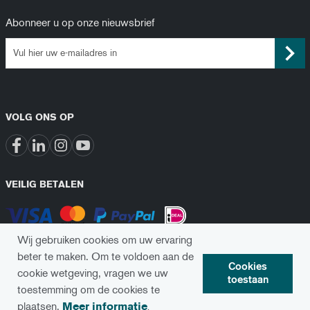
Abonneer u op onze nieuwsbrief
VOLG ONS OP
VEILIG BETALEN
Wij gebruiken cookies om uw ervaring
beter te maken.
Om te voldoen aan de
Cookies
cookie wetgeving, vragen we uw
toestaan
toestemming om de cookies te
© 2024 Implanix. Alle rechten voorbehouden
plaatsen.
Meer informatie
.