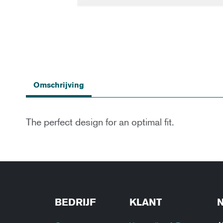
Ga
naar
Omschrijving
het
begin
van
de
The perfect design for an optimal fit.
afbeeldingen-
gallerij
BEDRIJF
KLANT