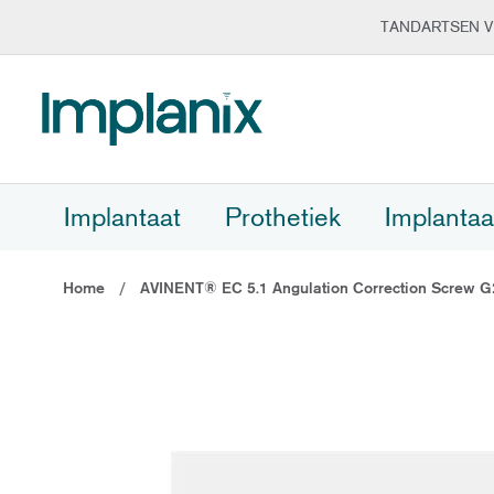
TANDARTSEN V
Ga
naar
de
inhoud
Implantaat
Prothetiek
Implantaa
Home
AVINENT® EC 5.1 Angulation Correction Screw G
Ga
naar
het
einde
van
de