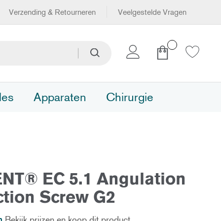
Verzending & Retourneren
Veelgestelde Vragen
Winkelwagen
Zoeken
Zoeken
les
Apparaten
Chirurgie
NT® EC 5.1 Angulation
ction Screw G2
n
Bekijk prijzen en koop dit product