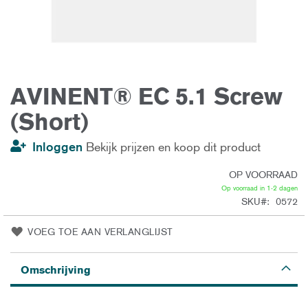
AVINENT® EC 5.1 Screw
Ga
naar
het
(Short)
begin
van
de
Inloggen
Bekijk prijzen en koop dit product
afbeeldingen-
gallerij
OP VOORRAAD
Op voorraad in 1-2 dagen
SKU
0572
VOEG TOE AAN VERLANGLIJST
Omschrijving