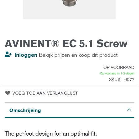
AVINENT® EC 5.1 Screw
Ga
naar
het
Inloggen
Bekijk prijzen en koop dit product
begin
van
de
OP VOORRAAD
afbeeldingen-
gallerij
Op voorraad in 1-2 dagen
SKU
0077
VOEG TOE AAN VERLANGLIJST
Omschrijving
The perfect design for an optimal fit.