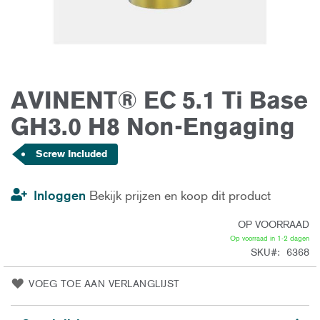
AVINENT® EC 5.1 Ti Base
Ga
naar
het
GH3.0 H8 Non-Engaging
begin
van
de
Screw Included
afbeeldingen-
gallerij
Inloggen
Bekijk prijzen en koop dit product
OP VOORRAAD
Op voorraad in 1-2 dagen
SKU
6368
VOEG TOE AAN VERLANGLIJST