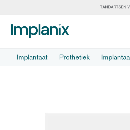
TANDARTSEN V
Ga
naar
de
inhoud
Implantaat
Prothetiek
Implantaa
Ga
naar
het
einde
van
de
afbeeldingen-