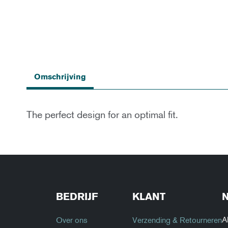
Ga
naar
Omschrijving
het
begin
van
de
The perfect design for an optimal fit.
afbeeldingen-
gallerij
BEDRIJF
KLANT
A
Over ons
Verzending & Retourneren