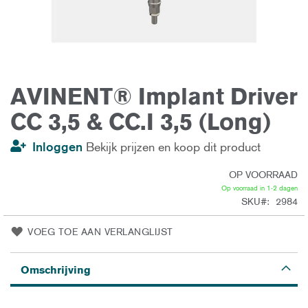
AVINENT® Implant Driver
Ga
naar
het
CC 3,5 & CC.I 3,5 (Long)
begin
van
de
Inloggen
Bekijk prijzen en koop dit product
afbeeldingen-
gallerij
OP VOORRAAD
Op voorraad in 1-2 dagen
SKU
2984
VOEG TOE AAN VERLANGLIJST
Omschrijving