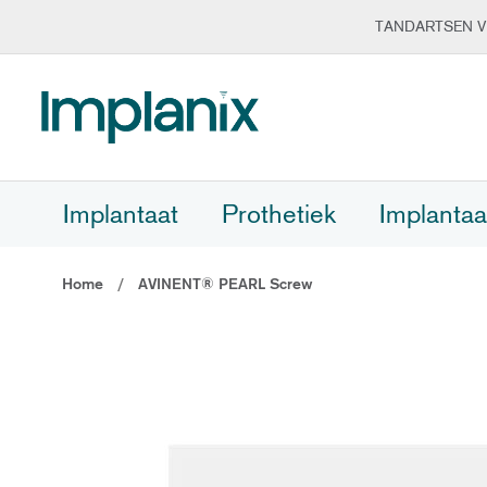
TANDARTSEN V
Ga
naar
de
inhoud
Implantaat
Prothetiek
Implantaa
Home
AVINENT® PEARL Screw
Ga
naar
het
einde
van
de