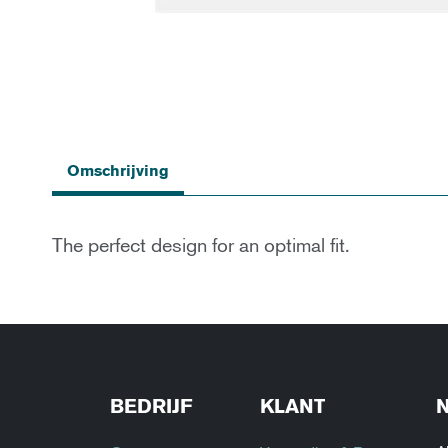
Ga
naar
Omschrijving
het
begin
van
de
The perfect design for an optimal fit.
afbeeldingen-
gallerij
BEDRIJF
KLANT