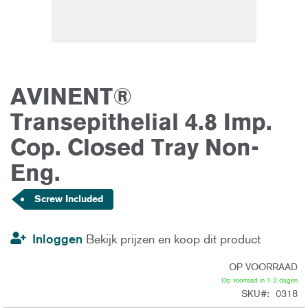
AVINENT®
Ga
naar
het
Transepithelial 4.8 Imp.
begin
van
Cop. Closed Tray Non-
de
afbeeldingen-
gallerij
Eng.
Screw Included
Inloggen
Bekijk prijzen en koop dit product
OP VOORRAAD
Op voorraad in 1-2 dagen
SKU
0318