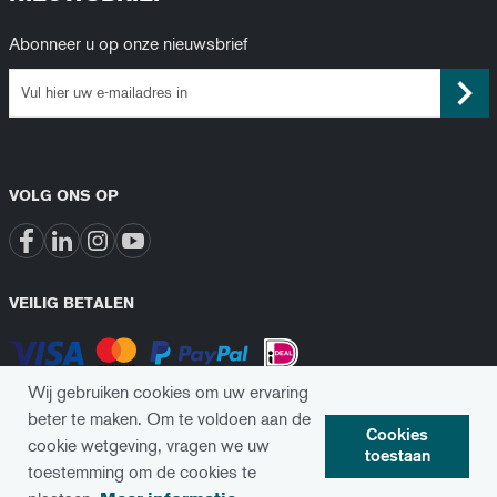
Abonneer u op onze nieuwsbrief
VOLG ONS OP
VEILIG BETALEN
Wij gebruiken cookies om uw ervaring
beter te maken.
Om te voldoen aan de
Cookies
cookie wetgeving, vragen we uw
toestaan
toestemming om de cookies te
© 2024 Implanix. Alle rechten voorbehouden