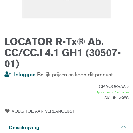
LOCATOR R-Tx® Ab.
Ga
naar
het
CC/CC.I 4.1 GH1 (30507-
begin
van
01)
de
afbeeldingen-
gallerij
Inloggen
Bekijk prijzen en koop dit product
OP VOORRAAD
Op voorraad in 1-2 dagen
SKU
4988
VOEG TOE AAN VERLANGLIJST
Omschrijving