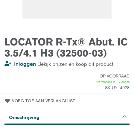
LOCATOR R-Tx® Abut. IC
Ga
naar
het
3.5/4.1 H3 (32500-03)
begin
van
de
Inloggen
Bekijk prijzen en koop dit product
afbeeldingen-
gallerij
OP VOORRAAD
Op voorraad in 1-2 dagen
SKU
4978
VOEG TOE AAN VERLANGLIJST
Omschrijving