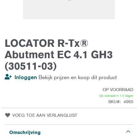
LOCATOR R-Tx®
Ga
naar
het
Abutment EC 4.1 GH3
begin
van
(30511-03)
de
afbeeldingen-
gallerij
Inloggen
Bekijk prijzen en koop dit product
OP VOORRAAD
Op voorraad in 1-2 dagen
SKU
4965
VOEG TOE AAN VERLANGLIJST
Omschrijving