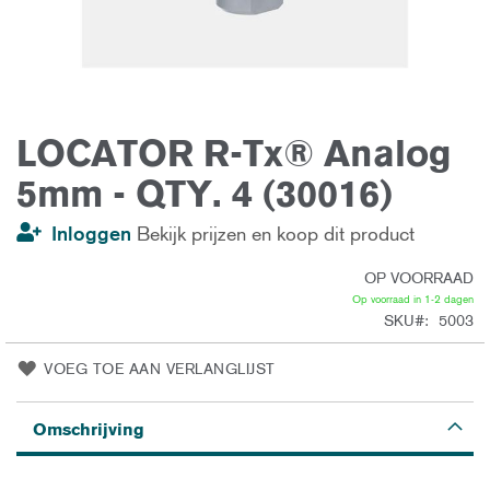
LOCATOR R-Tx® Analog
Ga
naar
het
5mm - QTY. 4 (30016)
begin
van
de
Inloggen
Bekijk prijzen en koop dit product
afbeeldingen-
gallerij
OP VOORRAAD
Op voorraad in 1-2 dagen
SKU
5003
VOEG TOE AAN VERLANGLIJST
Omschrijving