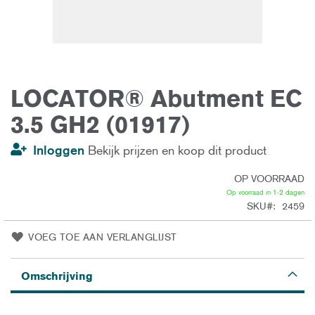
LOCATOR® Abutment EC
Ga
naar
het
3.5 GH2 (01917)
begin
van
de
Inloggen
Bekijk prijzen en koop dit product
afbeeldingen-
gallerij
OP VOORRAAD
Op voorraad in 1-2 dagen
SKU
2459
VOEG TOE AAN VERLANGLIJST
Omschrijving