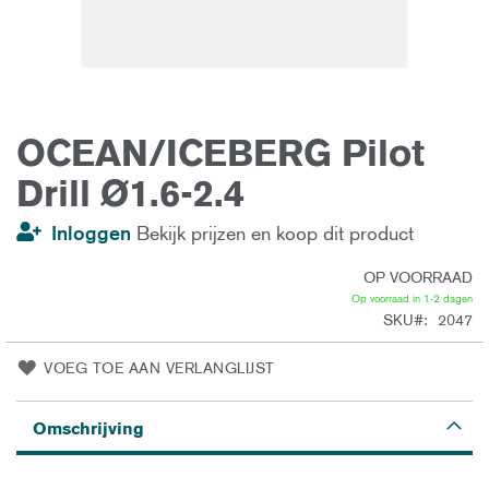
OCEAN/ICEBERG Pilot
Ga
naar
het
Drill Ø1.6-2.4
begin
van
de
Inloggen
Bekijk prijzen en koop dit product
afbeeldingen-
gallerij
OP VOORRAAD
Op voorraad in 1-2 dagen
SKU
2047
VOEG TOE AAN VERLANGLIJST
Omschrijving