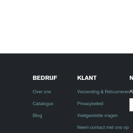
BEDRIJF
KLANT
A
Over ons
Verzending & Retourneren
Catalogus
Privacybeleid
Blog
Veelgestelde vragen
Neem contact met ons op