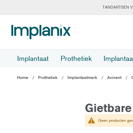
TANDARTSEN V
Ga
naar
de
inhoud
Implantaat
Prothetiek
Implantaa
Home
Prothetiek
Implantaatmerk
Avinent
Gietbar
Geen producten gevo