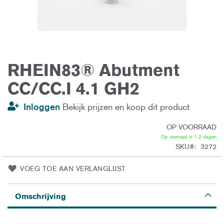
RHEIN83® Abutment
Ga
naar
het
CC/CC.I 4.1 GH2
begin
van
de
Inloggen
Bekijk prijzen en koop dit product
afbeeldingen-
gallerij
OP VOORRAAD
Op voorraad in 1-2 dagen
SKU
3272
VOEG TOE AAN VERLANGLIJST
Omschrijving