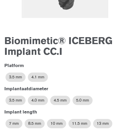
Biomimetic® ICEBERG
Ga
naar
het
Implant CC.I
begin
van
de
afbeeldingen-
Platform
gallerij
3.5 mm
4.1 mm
Implantaatdiameter
3.5 mm
4.0 mm
4.5 mm
5.0 mm
Implant length
7 mm
8.5 mm
10 mm
11.5 mm
13 mm